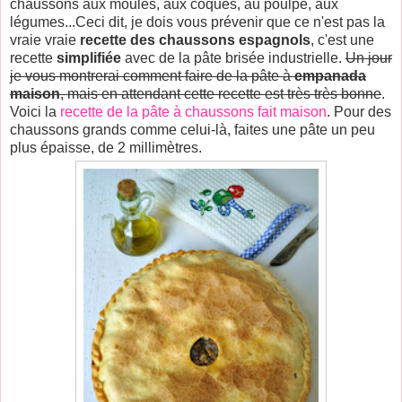
chaussons aux moules, aux coques, au poulpe, aux
légumes...Ceci dit, je dois vous prévenir que ce n'est pas la
vraie vraie
recette des chaussons espagnols
, c'est une
recette
simplifiée
avec de la pâte brisée industrielle.
Un jour
je vous montrerai comment faire de la pâte à
empanada
maison
, mais en attendant cette recette est très très bonne
.
Voici la
recette de la pâte à chaussons fait maison
. Pour des
chaussons grands comme celui-là, faites une pâte un peu
plus épaisse, de 2 millimètres.