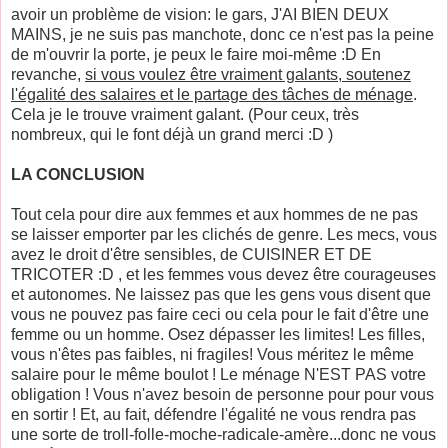
avoir un problème de vision: le gars, J'AI BIEN DEUX
MAINS, je ne suis pas manchote, donc ce n'est pas la peine
de m'ouvrir la porte, je peux le faire moi-même :D En
revanche,
si vous voulez être vraiment galants, soutenez
l'égalité des salaires et le partage des tâches de ménage
.
Cela je le trouve vraiment galant. (Pour ceux, très
nombreux, qui le font déjà un grand merci :D )
LA CONCLUSION
Tout cela pour dire aux femmes et aux hommes de ne pas
se laisser emporter par les clichés de genre. Les mecs, vous
avez le droit d'être sensibles, de CUISINER ET DE
TRICOTER :D , et les femmes vous devez être courageuses
et autonomes. Ne laissez pas que les gens vous disent que
vous ne pouvez pas faire ceci ou cela pour le fait d'être une
femme ou un homme. Osez dépasser les limites! Les filles,
vous n'êtes pas faibles, ni fragiles! Vous méritez le même
salaire pour le même boulot ! Le ménage N'EST PAS votre
obligation ! Vous n'avez besoin de personne pour pour vous
en sortir ! Et, au fait, défendre l'égalité ne vous rendra pas
une sorte de troll-folle-moche-radicale-amère...donc ne vous