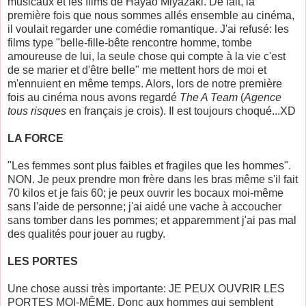
musicaux et les films de Hayao Miyazaki. De fait, la
première fois que nous sommes allés ensemble au cinéma,
il voulait regarder une comédie romantique. J'ai refusé: les
films type "belle-fille-bête rencontre homme, tombe
amoureuse de lui, la seule chose qui compte à la vie c'est
de se marier et d'être belle" me mettent hors de moi et
m'ennuient en même temps. Alors, lors de notre première
fois au cinéma nous avons regardé
The A Team
(
Agence
tous risques
en français je crois). Il est toujours choqué...XD
LA FORCE
"Les femmes sont plus faibles et fragiles que les hommes".
NON. Je peux prendre mon frère dans les bras même s'il fait
70 kilos et je fais 60; je peux ouvrir les bocaux moi-même
sans l'aide de personne; j'ai aidé une vache à accoucher
sans tomber dans les pommes; et apparemment j'ai pas mal
des qualités pour jouer au rugby.
LES PORTES
Une chose aussi très importante: JE PEUX OUVRIR LES
PORTES MOI-MÊME. Donc aux hommes qui semblent