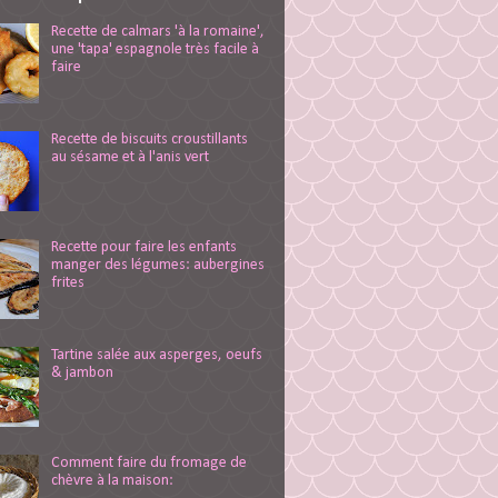
Recette de calmars 'à la romaine',
une 'tapa' espagnole très facile à
faire
Recette de biscuits croustillants
au sésame et à l'anis vert
Recette pour faire les enfants
manger des légumes: aubergines
frites
Tartine salée aux asperges, oeufs
& jambon
Comment faire du fromage de
chèvre à la maison: