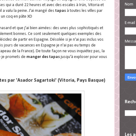
Nom
es qui a duré 22 heures et avec des escales à Irún, Vitoria et
il a valu la peine. J'ai mangé des
tapas
à toutes les villes par
e un coq en pâte XD
E-mail
 hasard et que j'ai bien aimées: des unes plus sophistiqués et
également bonnes. Ce sont seulement quelques exemples des
cidez de partir en Espagne. Désolée si je n'ai pas inclus vos
Mess
is jours de vacances en Espagne je n'ai pas eu temps de
rapeau de la France). De toute façon ne vous inquiétez pas, la
e je promets de
manger des tapas
jusqu'à exploser pour vous
tes par 'Asador Sagartoki' (Vitoria, Pays Basque)
Rech
Les a