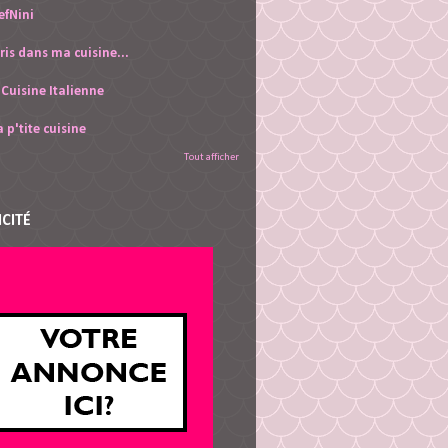
efNini
ris dans ma cuisine...
 Cuisine Italienne
 p'tite cuisine
Tout afficher
ICITÉ