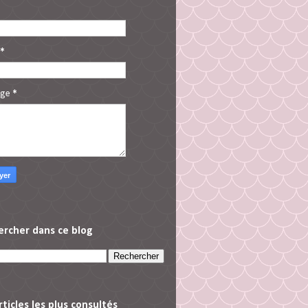
*
age
*
ercher dans ce blog
rticles les plus consultés