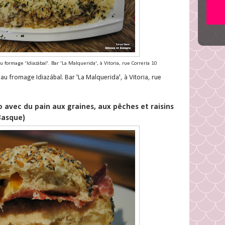
 formage 'Idiazábal'. Bar 'La Malquerida', à Vitoria, rue Correría 10
u fromage Idiazábal. Bar 'La Malquerida', à Vitoria, rue
avec du pain aux graines, aux pêches et raisins
 Basque)