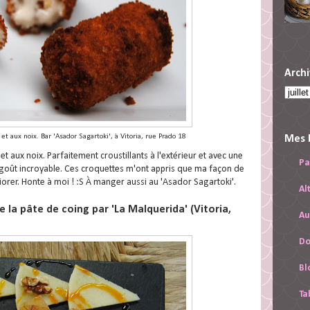
Archi
et aux noix. Bar 'Asador Sagartoki', à Vitoria, rue Prado 18
Mes 
t aux noix. Parfaitement croustillants à l'extérieur et avec une
Pa
goût incroyable. Ces croquettes m'ont appris que ma façon de
orer. Honte à moi ! :S À manger aussi au 'Asador Sagartoki'.
Al
 la pâte de coing par 'La Malquerida' (Vitoria,
Au
Do
Bl
Ta