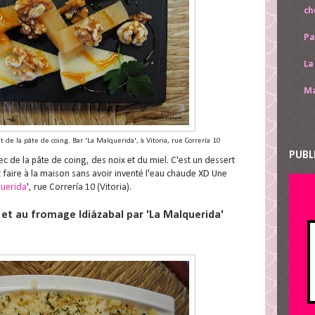
ch
Pa
La
Ma
t de la pâte de coing. Bar 'La Malquerida', à Vitoria, rue Correría 10
PUBL
c de la pâte de coing, des noix et du miel. C'est un dessert
 faire à la maison sans avoir inventé l'eau chaude XD Une
querida
', rue Correría 10 (Vitoria).
et au fromage Idiázabal par 'La Malquerida'