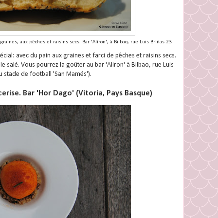
aines, aux pêches et raisins secs. Bar 'Alíron', à Bilbao, rue Luis Briñas 23
ial: avec du pain aux graines et farci de pêches et raisins secs.
e salé. Vous pourrez la goûter au bar 'Aliron' à Bilbao, rue Luis
du stade de football 'San Mamés').
erise. Bar 'Hor Dago' (Vitoria, Pays Basque)