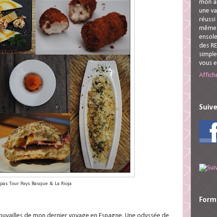
mon ar
une va
réussi
même s
ensole
des RE
simple
vous 
Affich
Suive
pas Tour Pays Basque & La Rioja
Form
trouvailles de mon dernier voyage en Espagne. Une odyssée de