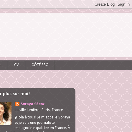
s
CV
CÔTÉ PRO
r plus sur moi!
Soraya Sáenz
La ville lumière: Paris, France
¡Hola à tous! Je m'appelle Soraya
et je suis une journaliste
espagnole expatriée en France. À