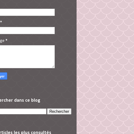
*
age
*
ercher dans ce blog
rticles les plus consultés