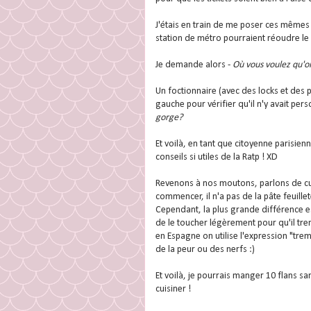
J'étais en train de me poser ces mêmes 
station de métro pourraient réoudre le
Je demande alors -
Où vous voulez qu'on
Un foctionnaire (avec des locks et des p
gauche pour vérifier qu'il n'y avait pe
gorge?
Et voilà, en tant que citoyenne parisien
conseils si utiles de la Ratp ! XD
Revenons à nos moutons, parlons de cu
commencer, il n'a pas de la pâte feuille
Cependant, la plus grande différence es
de le toucher légèrement pour qu'il tremb
en Espagne on utilise l'expression "tr
de la peur ou des nerfs :)
Et voilà, je pourrais manger 10 flans sa
cuisiner !