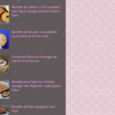
Recette de calmars 'à la romaine',
une 'tapa' espagnole très facile à
faire
Recette de biscuits croustillants
au sésame et à l'anis vert
Comment faire du fromage de
chèvre à la maison:
Recette pour faire les enfants
manger des légumes: aubergines
frites
Recette de flan espagnol sans
four