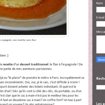
Nom
E-mail
Mess
n espagnol, une recette sans four
bien :)
la
recette
d'un
dessert traditionnel
: le flan à l'espagnole ! De
aire partie de mes aventures parisiennes.
jà eu "le plaisir" de prendre le métro à Paris. Incroyablement ce
Rech
inconvénients. Oui, oui, je le sais, c'est difficile à croire !
sport doivent acheter des tickets individuels. Et quel est le
in d'œil ! Dès qu'ils sont à côté des clés, du portable, ou d'un
est clair que le sac à main n'est pas le meilleur lieu pour les
? Il faut un deuxième sac à main? Un coffre-fort? Un taxi à part
Les a
se quand on voyage? Un abri antiatomique?