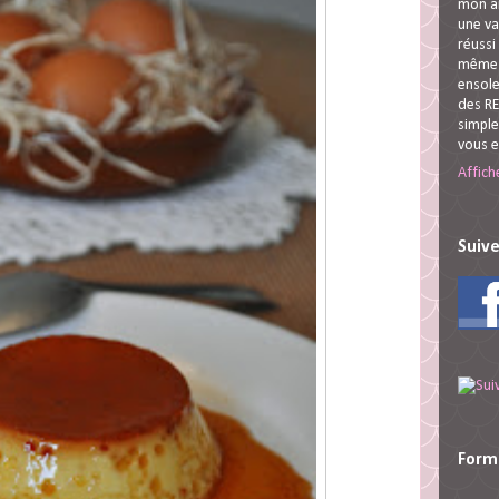
mon ar
une va
réussi
même s
ensole
des RE
simple
vous 
Affich
Suive
Form