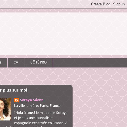
s
CV
CÔTÉ PRO
r plus sur moi!
Soraya Sáenz
La ville lumière: Paris, France
¡Hola à tous! Je m'appelle Soraya
et je suis une journaliste
espagnole expatriée en France. À