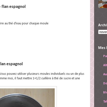
e flan espagnol
illère au thé d'eau pour chaque moule
Archi
Mes 
Pa
flan espagnol
Al
 Vous pouvez utiliser plusieurs moules individuels ou un de plus
Au
mme moi, il faut mettre 1+1/2 cuillère à thé de sucre et une
Do
Bl
Ta