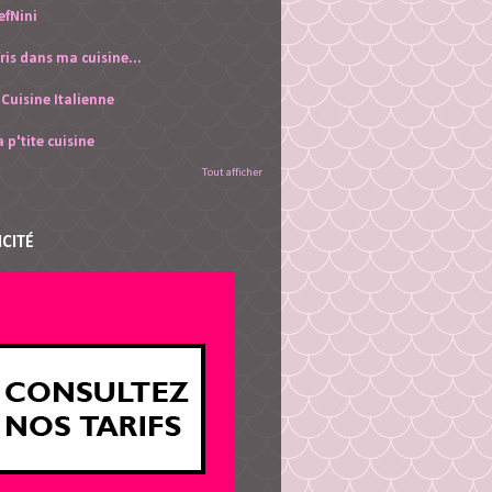
efNini
ris dans ma cuisine...
 Cuisine Italienne
 p'tite cuisine
Tout afficher
ICITÉ