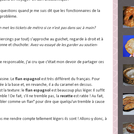
questions quand je me suis dit que les fonctionnaires de la
 problème.
 met les tickets de métro si ce n'est pas dans sac à main?
iercings par tout) s'approche au guichet, regarde à droit et à
rsonne et chuchote:
Avez-vu essayé de les garder au soutien-
ne responsable, j'ai cru que c'était mon devoir de partager ces
isine. Le
flan espagnol
est très différent du français. Pour
tée à la base et, en revanche, il a du caramel en dessus.
t la texture: le
flan espagnol
est beaucoup plus léger. Il suffit
le ! De fait, s'il ne tremble pas, la
recette
est ratée ! Au fait,
embler comme un flan" pour dire que quelqu'un tremble à cause
ns me rendre compte tellement légers ils sont ! Allons-y donc, à