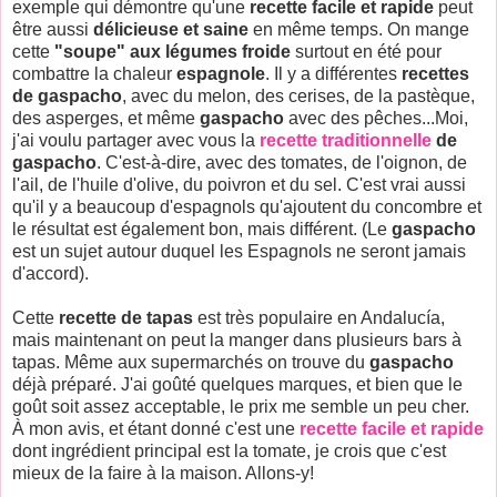
exemple qui démontre qu'une
recette facile et rapide
peut
être aussi
délicieuse et saine
en même
temps. On mange
cette
"soupe" aux légumes froide
surtout en été pour
combattre la chaleur
espagnole
. Il y a différentes
recettes
de gaspacho
, avec du melon, des cerises, de la pastèque,
des asperges, et même
gaspacho
avec des pêches...Moi,
j'ai voulu partager avec vous la
recette traditionnelle
de
gaspacho
. C'est-à-dire, avec des tomates, de l'oignon, de
l'ail, de l'huile d'olive, du poivron et du sel. C'est vrai aussi
qu'il y a beaucoup d'espagnols qu'ajoutent du concombre et
le résultat est également bon, mais différent. (Le
gaspacho
est un sujet autour duquel les Espagnols ne seront jamais
d'accord).
Cette
recette de tapas
est très populaire en Andalucía,
mais maintenant on peut la manger dans plusieurs bars à
tapas. Même aux supermarchés on trouve du
gaspacho
déjà préparé. J'ai goûté quelques marques, et bien que le
goût soit assez acceptable, le prix me semble un peu cher.
À mon avis, et étant donné c'est une
recette facile et rapide
dont ingrédient principal est la tomate, je crois que c'est
mieux de la faire à la maison. Allons-y!