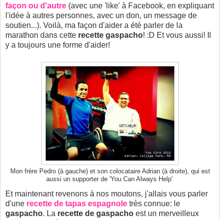
façon ou d'autre
(avec une 'like' à Facebook, en expliquant
l'idée à autres personnes, avec un don, un message de
soutien...). Voilà, ma façon d'aider a été parler de la
marathon dans cette
recette gaspacho
! :D Et vous aussi! Il
y a toujours une forme d'aider!
Mon frère Pedro (à gauche) et son colocataire Adrian (à droite), qui est
aussi un supporter de 'You Can Always Help'
Et maintenant revenons à nos moutons, j'allais vous parler
d'une
recette de tapas espagnole
très connue: le
gaspacho
. La
recette de gaspacho
est un merveilleux