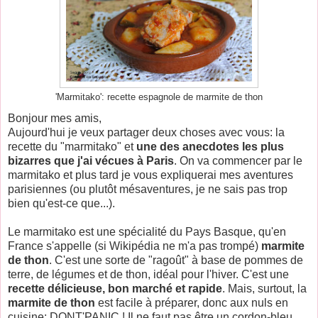
'Marmitako': recette espagnole de marmite de thon
Bonjour mes amis,
Aujourd'hui je veux partager deux choses avec vous: la
recette du "marmitako" et
une des anecdotes les plus
bizarres que j'ai vécues à Paris
. On va commencer par le
marmitako et plus tard je vous expliquerai mes aventures
parisiennes (ou plutôt mésaventures, je ne sais pas trop
bien qu'est-ce que...).
Le marmitako est une spécialité du Pays Basque, qu'en
France s'appelle (si Wikipédia ne m'a pas trompé)
marmite
de thon
. C'est une sorte de "ragoût" à base de pommes de
terre, de légumes et de thon, idéal pour l'hiver. C'est une
recette délicieuse, bon marché et rapide
. Mais, surtout, la
marmite de thon
est facile à préparer, donc aux nuls en
cuisine: DONT'PANIC ! Il ne faut pas être un cordon-bleu