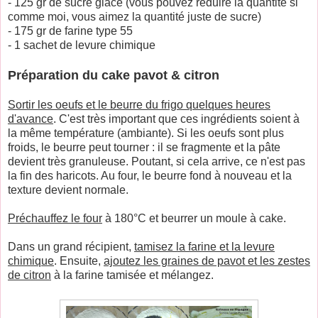
- 125 gr de sucre glace (vous pouvez réduire la quantité si
comme moi, vous aimez la quantité juste de sucre)
- 175 gr de farine type 55
- 1 sachet de levure chimique
Préparation du cake pavot & citron
Sortir les oeufs et le beurre du frigo quelques heures
d'avance
. C'est très important que ces ingrédients soient à
la même température (ambiante). Si les oeufs sont plus
froids, le beurre peut tourner : il se fragmente et la pâte
devient très granuleuse. Poutant, si cela arrive, ce n'est pas
la fin des haricots. Au four, le beurre fond à nouveau et la
texture devient normale.
Préchauffez le four
à 180°C et beurrer un moule à cake.
Dans un grand récipient,
tamisez la farine et la levure
chimique
. Ensuite,
ajoutez les graines de pavot et les zestes
de citron
à la farine tamisée et mélangez.