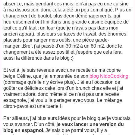
absence, mais pendant ces mois je n'ai pas eu une cuisine
à ma disposition, donc cela a été un peu compliqué. Plus un
changement de boulot, plus deux déménagements..qui
heureusement ont fini dans une grande cuisine équipée de
tout ce qu'il faut : un four (que je n'avais pas dans mon
ancien appart), plusieurs surfaces de travail, des énormes
placards pour ranger mes outils, une pièce garde-
manger...Bref, j'ai passé d'un 30 m2 à un 60 m2, donc le
changement a été assez positif et j'espère que cela fera
aussi la différence dans le blog :)
Et voilà, je suis revenue avec une recette de ma copine
belge Céline, que j'ai empruntée de son
blog NidoCooking
(dommage qu'elle n'y écrive plus). J'ai eu l'occasion de
goûter ce délicieux cake lors d'un brunch chez elle et j'ai
vraiment adoré, donc même si ce n'est pas une recette
espagnole, j'ai voulu la partager avec vous. Le mélange
citron-pavot est une tuerie !
Par ailleurs, j'ai plusieurs idées pour le blog que je voudrais
vous avancer. D'un côté, j
e veux lancer une version du
blog en espagnol
. Je sais que parmi vous, il y a