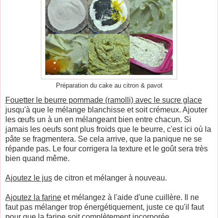
Préparation du cake au citron & pavot
Fouetter le beurre pommade (ramolli) avec le sucre glace
jusqu'à que le mélange blanchisse et soit crémeux. Ajouter
les œufs un à un en mélangeant bien entre chacun. Si
jamais les oeufs sont plus froids que le beurre, c'est ici où la
pâte se fragmentera. Se cela arrive, que la panique ne se
répande pas. Le four corrigera la texture et le goût sera très
bien quand même.
Ajoutez le jus
de citron et mélanger à nouveau.
Ajoutez la farine
et mélangez à l'aide d'une cuillère. Il ne
faut pas mélanger trop énergétiquement, juste ce qu'il faut
pour que la farine soit complètement incorporée.